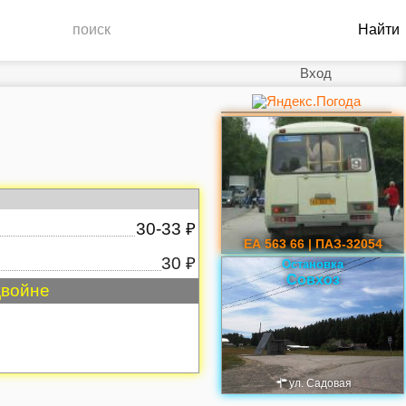
Вход
30-33 ₽
ЕА 563 66 | ПАЗ-32054
30 ₽
Остановка
Совхоз
двойне
ул. Садовая