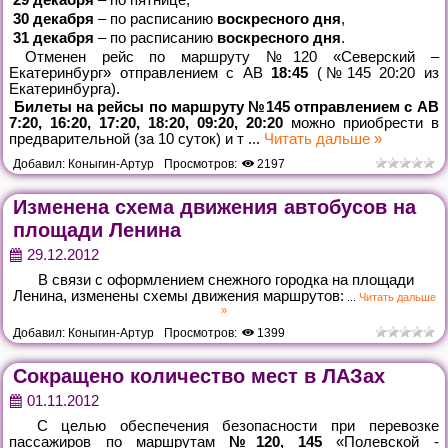
30 декабря
– по расписанию
воскресного дня
,
31 декабря
– по расписанию
воскресного дня
.
Отменен рейс по маршруту №120 «Северский –
Екатеринбург» отправлением с АВ
18:45
(№145 20:20 из
Екатеринбурга).
Билеты на рейсы по маршруту №145 отправлением с АВ
7:20, 16:20, 17:20, 18:20, 09:20, 20:20
можно приобрести в
предварительной (за 10 суток) и т
...
Читать дальше »
Добавил:
Коныгин-Артур
Просмотров:
2197
Изменена схема движения автобусов на
площади Ленина
29.12.2012
В связи с оформлением снежного городка на площади
Ленина, изменены схемы движения маршрутов:
...
Читать дальше
»
Добавил:
Коныгин-Артур
Просмотров:
1399
Сокращено количество мест в ЛАЗах
01.11.2012
С целью обеспечения безопасности при перевозке
пассажиров по маршрутам
№120, 145
«Полевской -