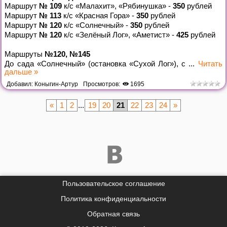
Маршрут
№ 109
к/с «Малахит», «Рябинушка» -
350
рублей
Маршрут
№ 113
к/с «Красная Гора» -
350
рублей
Маршрут
№ 120
к/с «Солнечный» -
350
рублей
Маршрут
№ 120
к/с «Зелёный Лог», «Аметист» -
425
рублей
Маршруты
№120, №145
До сада «Солнечный» (остановка «Сухой Лог»), с
...
Читать
дальше »
Добавил:
Коныгин-Артур
Просмотров:
1695
«
1
2
...
19
20
21
22
23
24
»
Пользовательское соглашение
Политика конфиденциальности
Обратная связь