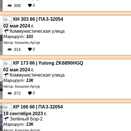
308
0
КН 303 66 | ПАЗ-32054
02 мая 2024 г.
Коммунистическая улица
Маршрут:
101
Автор:
Коныгин-Артур
314
0
КР 173 66 | Yutong ZK6890HGQ
02 мая 2024 г.
Коммунистическая улица
Маршрут:
13К
Автор:
Коныгин-Артур
372
0
КР 166 66 | ПАЗ-32054
19 сентября 2023 г.
Зелёный Бор-2
Маршрут:
13К
Автор:
Коныгин-Артур