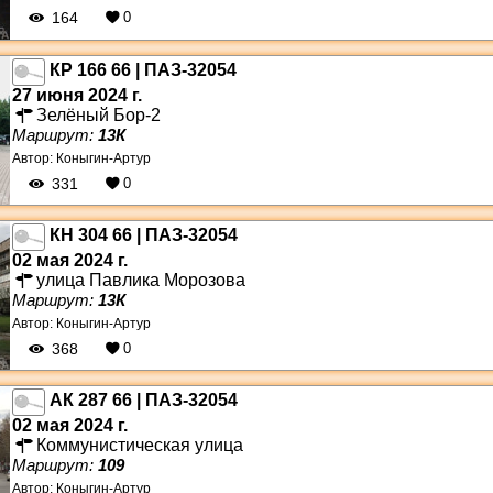
164
0
КР 166 66 | ПАЗ-32054
27 июня 2024 г.
Зелёный Бор-2
Маршрут:
13К
Автор:
Коныгин-Артур
331
0
КН 304 66 | ПАЗ-32054
02 мая 2024 г.
улица Павлика Морозова
Маршрут:
13К
Автор:
Коныгин-Артур
368
0
АК 287 66 | ПАЗ-32054
02 мая 2024 г.
Коммунистическая улица
Маршрут:
109
Автор:
Коныгин-Артур