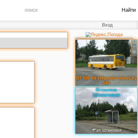
Вход
ВТ 596 66 | Hyundai AeroCity
540
Остановка
Штанговая
ул. Штанговая