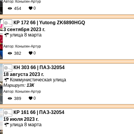
Автор:
Коныгин-Артур
454
0
КР 172 66 | Yutong ZK6890HGQ
3 сентября 2023 г.
улица 8 марта
Автор:
Коныгин-Артур
382
0
КН 303 66 | ПАЗ-32054
18 августа 2023 г.
Коммунистическая улица
Маршрут:
13К
Автор:
Коныгин-Артур
389
0
КР 161 66 | ПАЗ-32054
19 июля 2023 г.
улица 8 марта