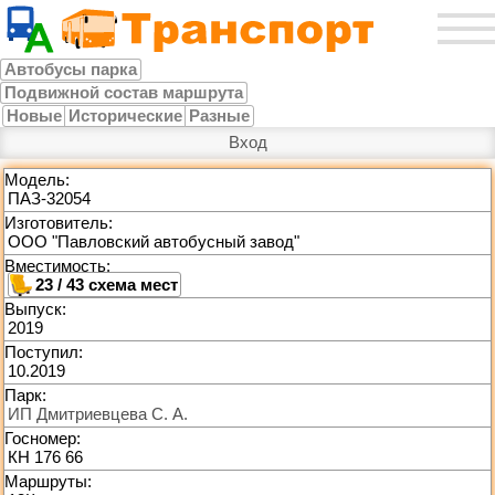
Автобусы парка
Подвижной состав маршрута
Новые
Исторические
Разные
Вход
Модель:
ПАЗ-32054
Изготовитель:
ООО "Павловский автобусный завод"
Вместимость:
23 / 43
Выпуск:
2019
Поступил:
10.2019
Парк:
ИП Дмитриевцева С. А.
Госномер:
КН 176 66
Маршруты: