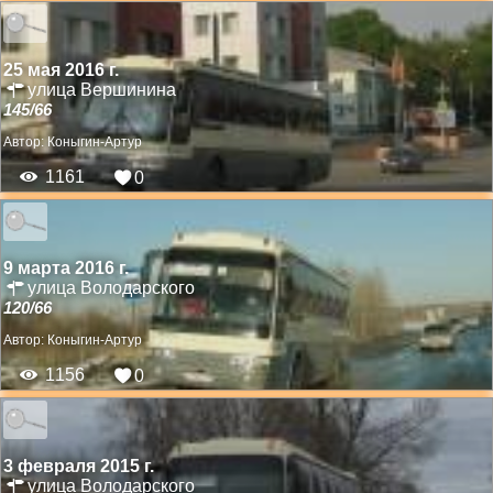
25 мая 2016 г.
улица Вершинина
145/66
Автор:
Коныгин-Артур
1161
0
9 марта 2016 г.
улица Володарского
120/66
Автор:
Коныгин-Артур
1156
0
3 февраля 2015 г.
улица Володарского