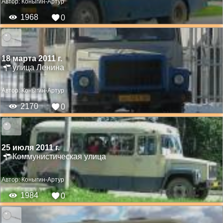
Автор:
Коныгин-Артур
1968
0
18 марта 2011 г.
улица Ленина
Автор:
Коныгин-Артур
2170
0
25 июля 2011 г.
Коммунистическая улица
Автор:
Коныгин-Артур
1984
0