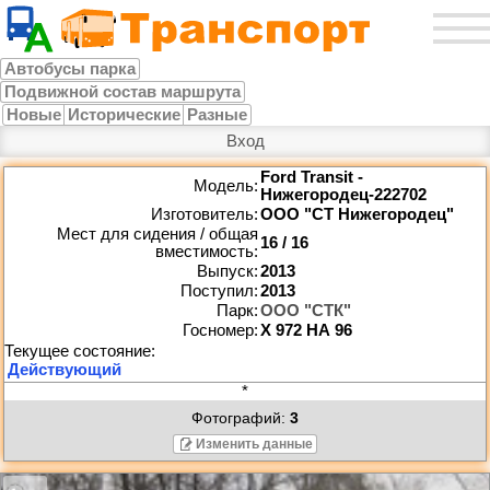
Автобусы парка
Подвижной состав маршрута
Новые
Исторические
Разные
Вход
Ford Transit -
Модель:
Нижегородец-222702
Изготовитель:
ООО "СТ Нижегородец"
Мест для сидения / общая
16 / 16
вместимость:
Выпуск:
2013
Поступил:
2013
Парк:
ООО "СТК"
Госномер:
Х 972 НА 96
*
Фотографий:
3
Изменить данные