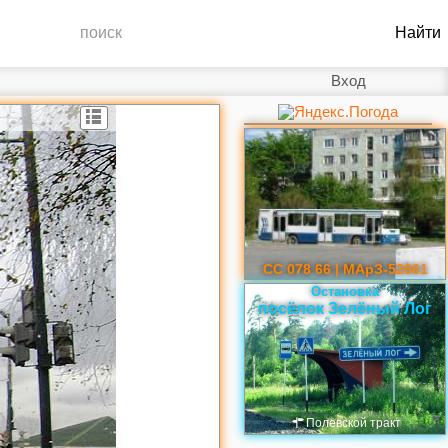
Вход
СС 078 66 | МАрЗ-52661
Остановка
посёлок Зелёный Лог
Полевской тракт