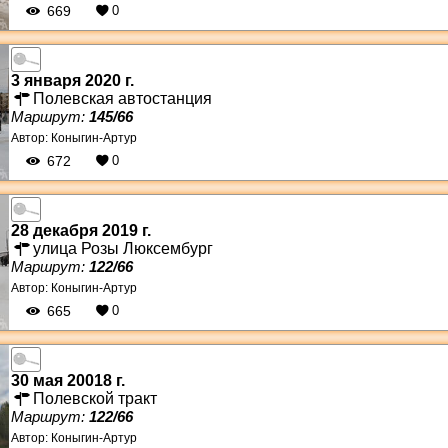
669
0
3 января 2020 г.
Полевская автостанция
Маршрут:
145/66
Автор:
Коныгин-Артур
672
0
28 декабря 2019 г.
улица Розы Люксембург
Маршрут:
122/66
Автор:
Коныгин-Артур
665
0
30 мая 20018 г.
Полевской тракт
Маршрут:
122/66
Автор:
Коныгин-Артур