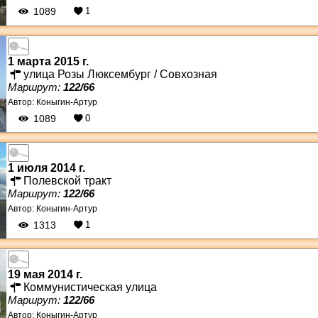
1089
1
1 марта 2015 г.
улица Розы Люксембург / Совхозная
Маршрут:
122/66
Автор:
Коныгин-Артур
1089
0
1 июля 2014 г.
Полевской тракт
Маршрут:
122/66
Автор:
Коныгин-Артур
1313
1
19 мая 2014 г.
Коммунистическая улица
Маршрут:
122/66
Автор:
Коныгин-Артур