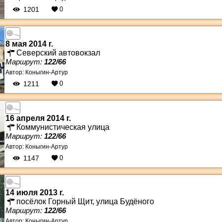
1201
0
8 мая 2014 г.
Северский автовокзал
Маршрут:
122/66
Автор:
Коныгин-Артур
1211
0
16 апреля 2014 г.
Коммунистическая улица
Маршрут:
122/66
Автор:
Коныгин-Артур
1147
0
14 июля 2013 г.
посёлок Горный Щит, улица Будёного
Маршрут:
122/66
Автор:
Коныгин-Артур