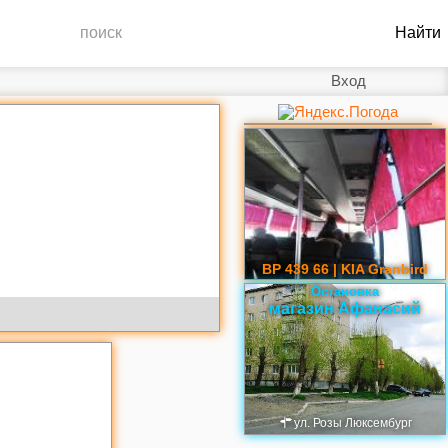
Вход
ВР 439 66 | KIA Granbird
Остановка
магазин Афанасий
ул. Розы Люксембург