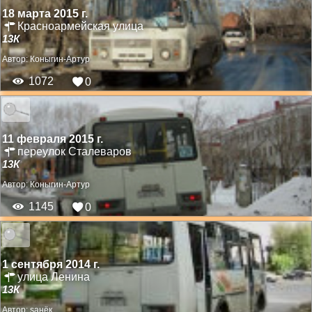
18 марта 2015 г.
Красноармейская улица
13К
Автор:
Коныгин-Артур
1072
0
11 февраля 2015 г.
переулок Сталеваров
13К
Автор:
Коныгин-Артур
1145
0
1 сентября 2014 г.
улица Ленина
13К
Автор:
saнёк