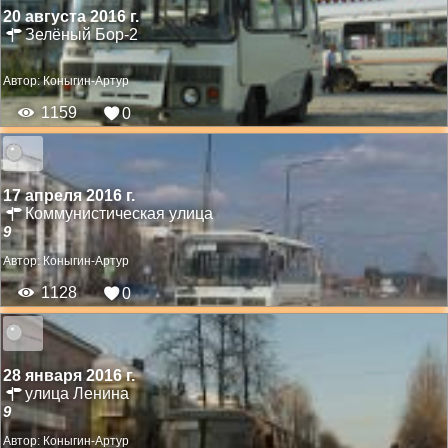
20 августа 2016 г.
Зелёный Бор-2
Автор:
Коныгин-Артур
1159
0
17 апреля 2016 г.
Коммунистическая улица
9
Автор:
Коныгин-Артур
1128
0
28 января 2016 г.
улица Ленина
9
Автор:
Коныгин-Артур