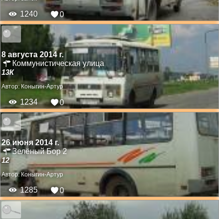
1240
0
8 августа 2014 г.
Коммунистическая улица
13К
Автор:
Коныгин-Артур
1234
0
26 июня 2014 г.
Зелёный Бор 2
12
Автор:
Коныгин-Артур
1285
0