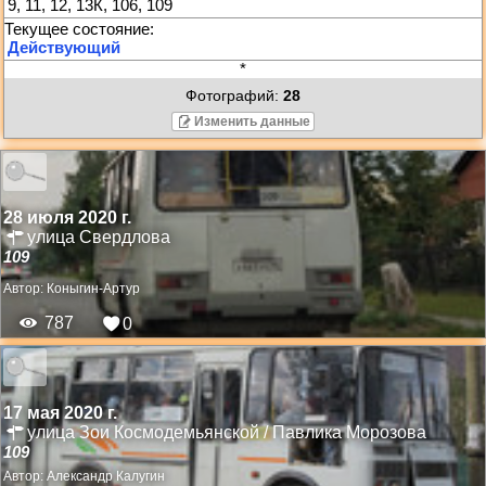
9, 11, 12, 13К, 106, 109
*
Фотографий:
28
Изменить данные
28 июля 2020 г.
улица Свердлова
109
Автор:
Коныгин-Артур
787
0
17 мая 2020 г.
улица Зои Космодемьянской / Павлика Морозова
109
Автор:
Александр Калугин