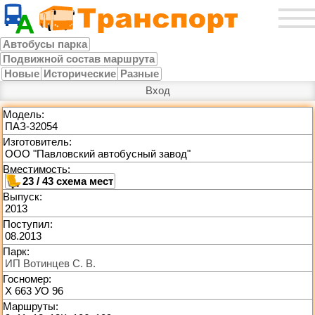
Автобусы парка
Подвижной состав маршрута
Новые
Исторические
Разные
Вход
Модель:
ПАЗ-32054
Изготовитель:
ООО "Павловский автобусный завод"
Вместимость:
23 / 43
Выпуск:
2013
Поступил:
08.2013
Парк:
ИП Вотинцев С. В.
Госномер:
Х 663 УО 96
Маршруты: