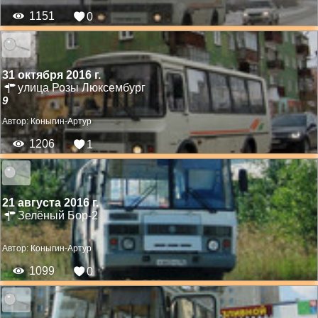
1151
0
31 октября 2016 г.
улица Розы Люксембург
9
Автор:
Коныгин-Артур
1206
1
21 августа 2016 г.
Зелёный Бор-2
Автор:
Коныгин-Артур
1099
0