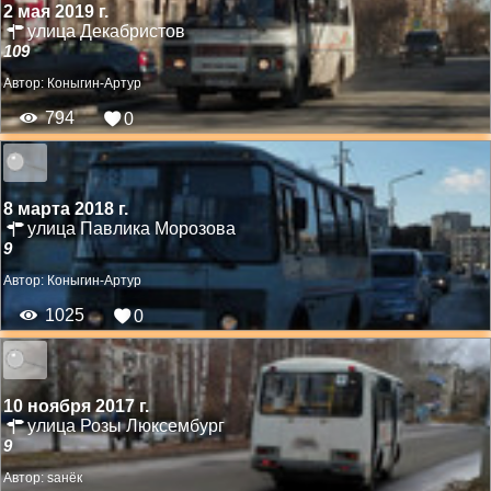
2 мая 2019 г.
улица Декабристов
109
Автор:
Коныгин-Артур
794
0
8 марта 2018 г.
улица Павлика Морозова
9
Автор:
Коныгин-Артур
1025
0
10 ноября 2017 г.
улица Розы Люксембург
9
Автор:
saнёк