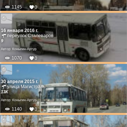
1145
0
16 января 2016 г.
переулок Сталеваров
9
Автор:
Коныгин-Артур
1070
0
30 апреля 2015 г.
улица Магистраль
13К
Автор:
Коныгин-Артур
1140
0