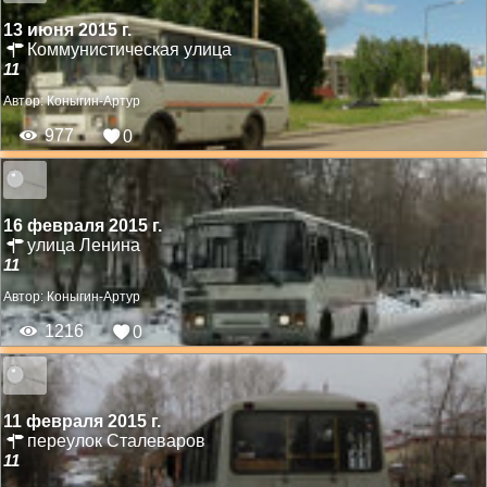
13 июня 2015 г.
Коммунистическая улица
11
Автор:
Коныгин-Артур
977
0
16 февраля 2015 г.
улица Ленина
11
Автор:
Коныгин-Артур
1216
0
11 февраля 2015 г.
переулок Сталеваров
11