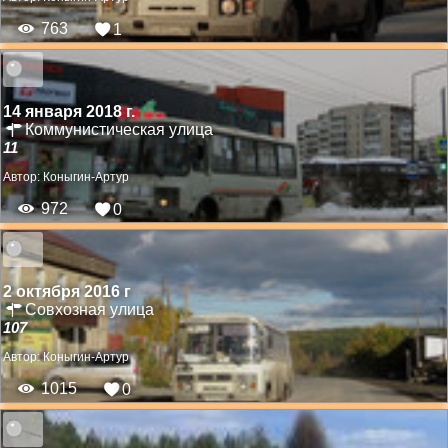
763
1
14 января 2018 г.
Коммунистическая улица
11
Автор:
Коныгин-Артур
972
0
2 октября 2016 г
Совхозная улица
107
Автор:
Коныгин-Артур
1015
0