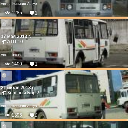
Автор:
Коныгин-Артур
1285
1
17 мая 2013 г.
АТП-10
Автор:
lexus
1400
1
21 июля 2013 г.
Зелёный Бор 2
Автор:
Коныгин-Артур
1396
0