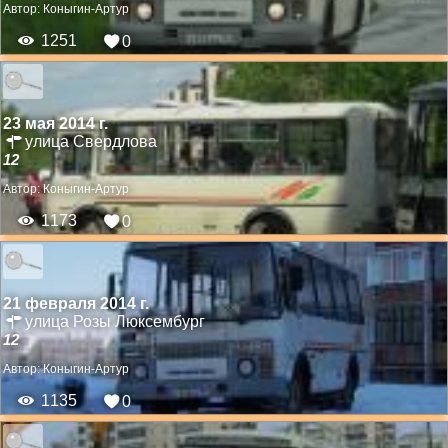
Автор:
Коныгин-Артур
1251
0
23 мая 2014 г.
улица Свердлова
12
Автор:
Коныгин-Артур
1173
0
21 февраля 2014 г.
улица Розы Люксембург
12
Автор:
Коныгин-Артур
1135
0