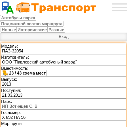
Автобусы парка
Подвижной состав маршрута
Новые
Исторические
Разные
Вход
Модель:
ПАЗ-32054
Изготовитель:
ООО "Павловский автобусный завод"
Вместимость:
23 / 43
Выпуск:
2013
Поступил:
21.03.2013
Парк:
ИП Вотинцев С. В.
Госномер:
Х 892 НА 96
Маршруты: