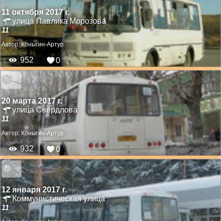
11 октября 2017 г.
улица Павлика Морозова
11
Автор:
Коныгин-Артур
952
0
20 марта 2017 г.
улица Свердлова
11
Автор:
Коныгин-Артур
932
0
12 января 2017 г.
Коммунистическая улица
11