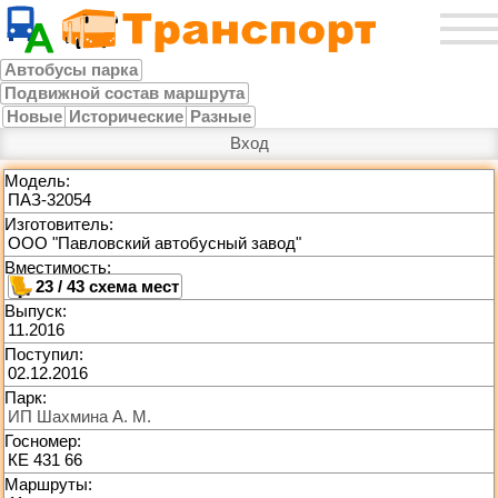
Автобусы парка
Подвижной состав маршрута
Новые
Исторические
Разные
Вход
Модель:
ПАЗ-32054
Изготовитель:
ООО "Павловский автобусный завод"
Вместимость:
23 / 43
Выпуск:
11.2016
Поступил:
02.12.2016
Парк:
ИП Шахмина А. М.
Госномер:
КЕ 431 66
Маршруты: