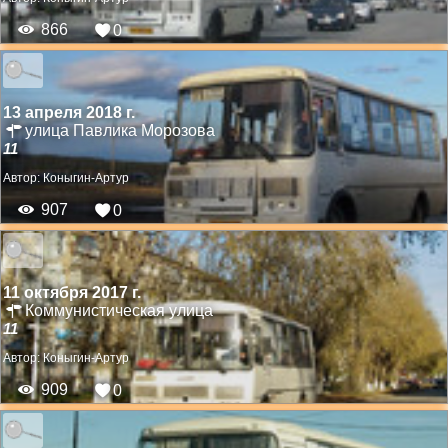
866
0
13 апреля 2018 г.
улица Павлика Морозова
11
Автор:
Коныгин-Артур
907
0
11 октября 2017 г.
Коммунистическая улица
11
Автор:
Коныгин-Артур
909
0