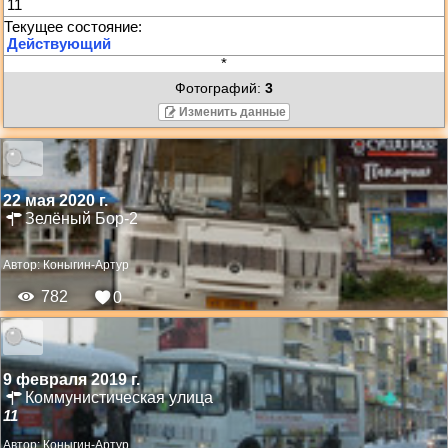
11
*
Фотографий:
3
Изменить данные
22 мая 2020 г.
Зелёный Бор-2
Автор:
Коныгин-Артур
782
0
9 февраля 2019 г.
Коммунистическая улица
11
Автор:
Коныгин-Артур