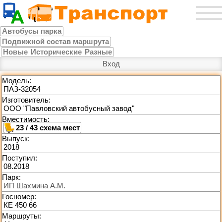
Автобусы парка
Подвижной состав маршрута
Новые
Исторические
Разные
Вход
Модель:
ПАЗ-32054
Изготовитель:
ООО "Павловский автобусный завод"
Вместимость:
23 / 43
Выпуск:
2018
Поступил:
08.2018
Парк:
ИП Шахмина А.М.
Госномер:
КЕ 450 66
Маршруты: