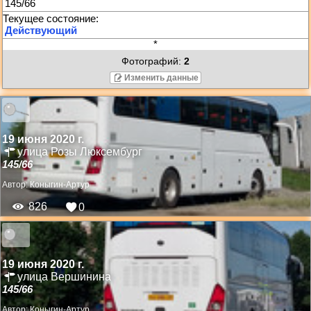
145/66
*
Фотографий:
2
Изменить данные
19 июня 2020 г.
улица Розы Люксембург
145/66
Автор:
Коныгин-Артур
826
0
19 июня 2020 г.
улица Вершинина
145/66
Автор:
Коныгин-Артур