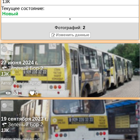
13К
*
Фотографий:
2
Изменить данные
27 июня 2024 г.
Зелёный Бор-2
13К
Автор:
Коныгин-Артур
331
0
19 сентября 2023 г.
Зелёный Бор-2
13К
Автор:
Коныгин-Артур