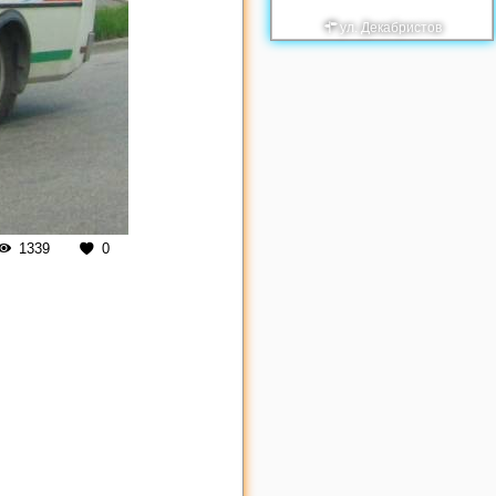
ул. Декабристов
1339
0