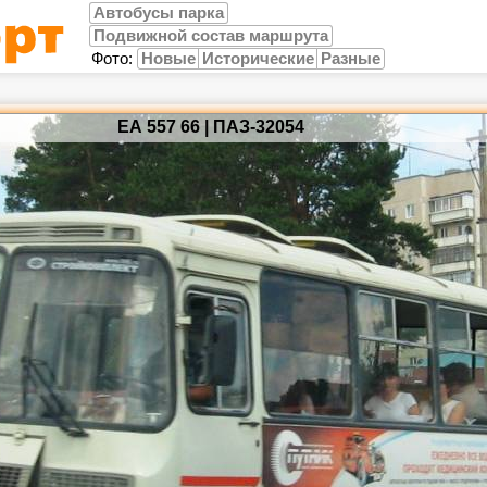
Автобусы парка
Подвижной состав маршрута
Фото:
Новые
Исторические
Разные
ЕА 557 66 | ПАЗ-32054