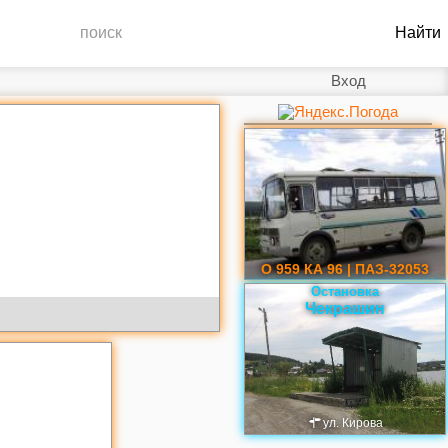
Вход
О 959 КА 96 | ПАЗ-32053
Остановка
Чекрашин
ул. Кирова