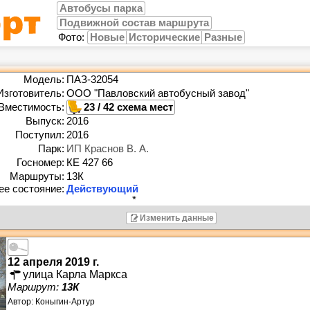
Автобусы парка
Подвижной состав маршрута
Фото:
Новые
Исторические
Разные
Модель:
ПАЗ-32054
Изготовитель:
ООО "Павловский автобусный завод"
Вместимость:
23 / 42
Выпуск:
2016
Поступил:
2016
Парк:
ИП Краснов В. А.
Госномер:
КЕ 427 66
Маршруты:
13К
*
Изменить данные
12 апреля 2019 г.
улица Карла Маркса
Маршрут:
13К
Автор:
Коныгин-Артур