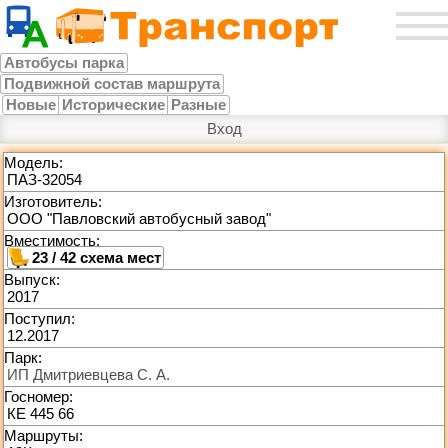
Автобусы парка
Подвижной состав маршрута
Новые
Исторические
Разные
Вход
Модель:
ПАЗ-32054
Изготовитель:
ООО "Павловский автобусный завод"
Вместимость:
23 / 42
Выпуск:
2017
Поступил:
12.2017
Парк:
ИП Дмитриевцева С. А.
Госномер:
КЕ 445 66
Маршруты: