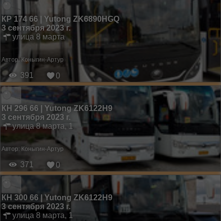
КР 174 66 | Yutong ZK6890HGQ
3 сентября 2023 г.
улица 8 марта
Автор:
Коныгин-Артур
391
0
КН 296 66 | Yutong ZK6122H9
3 сентября 2023 г.
улица 8 марта, 1
Автор:
Коныгин-Артур
371
0
КН 300 66 | Yutong ZK6122H9
3 сентября 2023 г.
улица 8 марта, 1