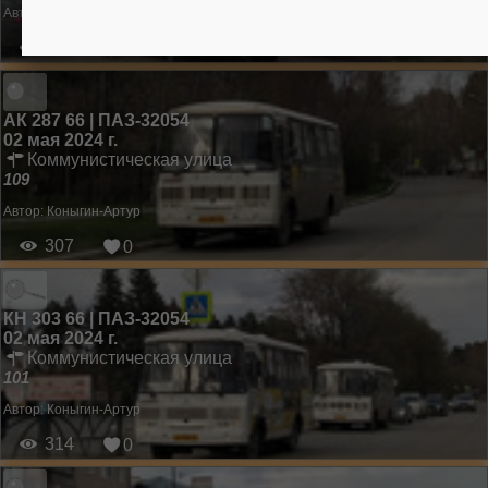
Автор:
Коныгин-Артур
368
0
АК 287 66 | ПАЗ-32054
02 мая 2024 г.
Коммунистическая улица
109
Автор:
Коныгин-Артур
307
0
КН 303 66 | ПАЗ-32054
02 мая 2024 г.
Коммунистическая улица
101
Автор:
Коныгин-Артур
314
0