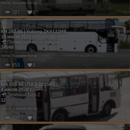
Автор:
Коныгин-Артур
787
0
КН 287 66 | Yutong ZK6122H9
19 июля 2020 г.
Полевская автостанция
145/66
Автор:
Коныгин-Артур
853
0
МА 056 66 | ПАЗ-32054
4 июля 2020 г.
Зелёный Бор-2
12
Автор:
Коныгин-Артур
795
0