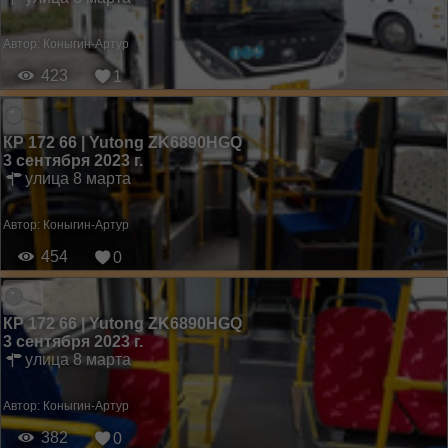
Автор:
Коныгин-Артур
423
1
КР 172 66 | Yutong ZK6890HGQ
3 сентября 2023 г.
улица 8 марта
Автор:
Коныгин-Артур
454
0
КР 172 66 | Yutong ZK6890HGQ
3 сентября 2023 г.
улица 8 марта
Автор:
Коныгин-Артур
382
0