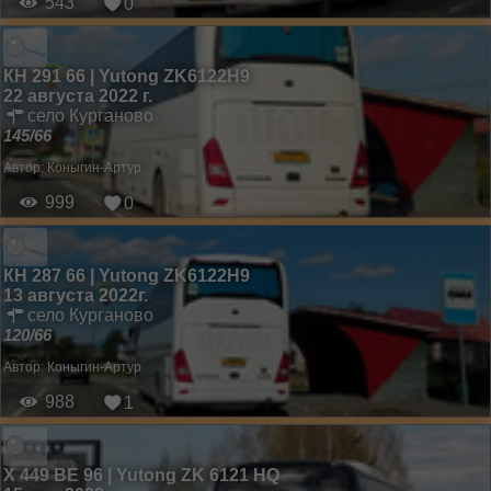
543
0
КН 291 66 | Yutong ZK6122H9
22 августа 2022 г.
село Курганово
145/66
Автор:
Коныгин-Артур
999
0
КН 287 66 | Yutong ZK6122H9
13 августа 2022г.
село Курганово
120/66
Автор:
Коныгин-Артур
988
1
Х 449 ВЕ 96 | Yutong ZK 6121 HQ