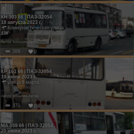
КН 303 66 | ПАЗ-32054
18 августа 2023 г.
Коммунистическая улица
13К
Автор:
Коныгин-Артур
389
0
КР 161 66 | ПАЗ-32054
19 июля 2023 г.
улица 8 марта
Автор:
Коныгин-Артур
370
0
МА 059 66 | ПАЗ-32054
20 июня 2023 г.