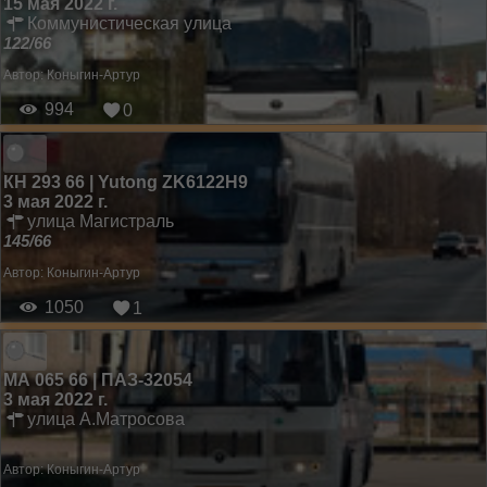
15 мая 2022 г.
Коммунистическая улица
122/66
Автор:
Коныгин-Артур
994
0
КН 293 66 | Yutong ZK6122H9
3 мая 2022 г.
улица Магистраль
145/66
Автор:
Коныгин-Артур
1050
1
МА 065 66 | ПАЗ-32054
3 мая 2022 г.
улица А.Матросова
Автор:
Коныгин-Артур