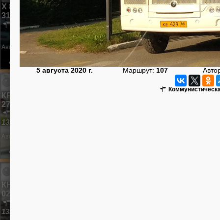
Х 892 НА 96 | ПАЗ-32054
31 июля 2024 г.
в гараже
Автор:
Коныгин-Артур
163
0
5 августа 2020 г.
Маршрут:
107
Авто
Коммунистическа
КР 166 66 | ПАЗ-32054
27 июня 2024 г.
Зелёный Бор-2
13К
Автор:
Коныгин-Артур
331
0
КН 304 66 | ПАЗ-32054
02 мая 2024 г.
улица Павлика Морозова
13К