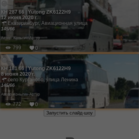
КН 287 66 | Yutong ZK6122H9
12 июня 2020 г.
Екатеринбург, Авиационная улица
145/66
Автор:
Коныгин-Артур
799
0
КН 181 66 | Yutong ZK6122H9
8 июня 2020 г.
село Курганово, улица Ленина
145/66
Автор:
Коныгин-Артур
772
0