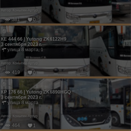
Автор:
Коныгин-Артур
381
0
КЕ 444 66 | Yutong ZK6122H9
3 сентября 2023 г.
улица 8 марта, 1
Автор:
Коныгин-Артур
419
0
КР 176 66 | Yutong ZK6890HGQ
3 сентября 2023 г.
улица 8 марта
Автор:
Коныгин-Артур
464
1