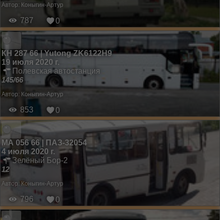
Автор:
Коныгин-Артур
787
0
КН 287 66 | Yutong ZK6122H9
19 июля 2020 г.
Полевская автостанция
145/66
Автор:
Коныгин-Артур
853
0
МА 056 66 | ПАЗ-32054
4 июля 2020 г.
Зелёный Бор-2
12
Автор:
Коныгин-Артур
796
0