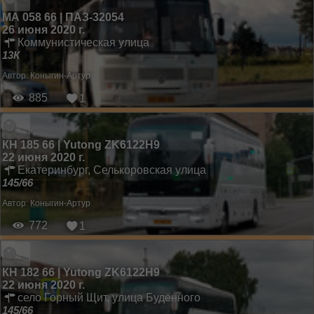
МА 058 66 | ПАЗ-32054
26 июня 2020 г.
Коммунистическая улица
13К
Автор:
Коныгин-Артур
885
1
КН 185 66 | Yutong ZK6122H9
22 июня 2020 г.
Екатеринбург, Селькоровская улица
145/66
Автор:
Коныгин-Артур
772
1
КН 182 66 | Yutong ZK6122H9
22 июня 2020 г.
село Горный Щит, улица Будённого
145/66