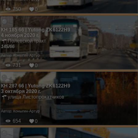
750
0
КН 185 66 | Yutong ZK6122H9
4 ноября 2020 г.
Полевской тракт
145/66
Автор:
Коныгин-Артур
731
0
КН 287 66 | Yutong ZK6122H9
3 октября 2020 г.
улица Листопрокатчиков
Автор:
Коныгин-Артур
654
0