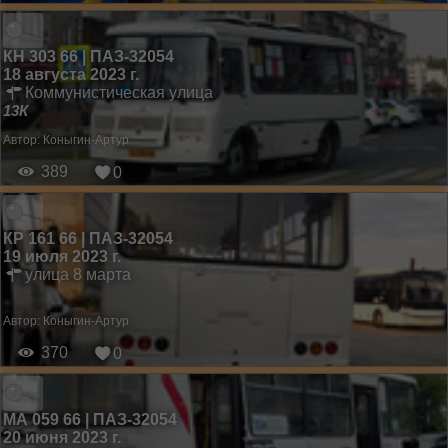
КН 303 66 | ПАЗ-32054
18 августа 2023 г.
Коммунистическая улица
13К
Автор:
Коныгин-Артур
389
0
КР 161 66 | ПАЗ-32054
19 июля 2023 г.
улица 8 марта
Автор:
Коныгин-Артур
370
0
МА 059 66 | ПАЗ-32054
20 июня 2023 г.