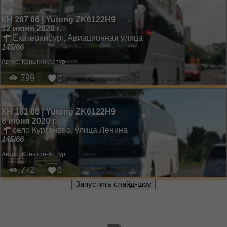
КН 287 66 | Yutong ZK6122H9
12 июня 2020 г.
Екатеринбург, Авиационная улица
145/66
Автор:
Коныгин-Артур
799
0
КН 181 66 | Yutong ZK6122H9
8 июня 2020 г.
село Курганово, улица Ленина
145/66
Автор:
Коныгин-Артур
772
0