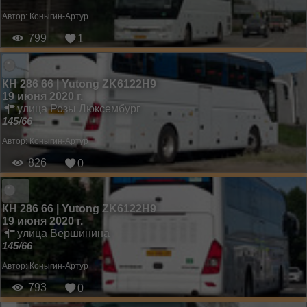
Автор:
Коныгин-Артур
799
1
КН 286 66 | Yutong ZK6122H9
19 июня 2020 г.
улица Розы Люксембург
145/66
Автор:
Коныгин-Артур
826
0
КН 286 66 | Yutong ZK6122H9
19 июня 2020 г.
улица Вершинина
145/66
Автор:
Коныгин-Артур
793
0