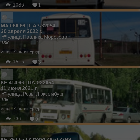
1086
1
МА 066 66 | ПАЗ-32054
30 апреля 2022 г.
улица Павлика Морозова
13К
Автор:
Коныгин-Артур
1515
3
КЕ 414 66 | ПАЗ-32054
11 июня 2021 г.
улица Розы Люксембург
105
Автор:
Коныгин-Артур
736
0
КН 291 66 | Yutong ZK6122H9