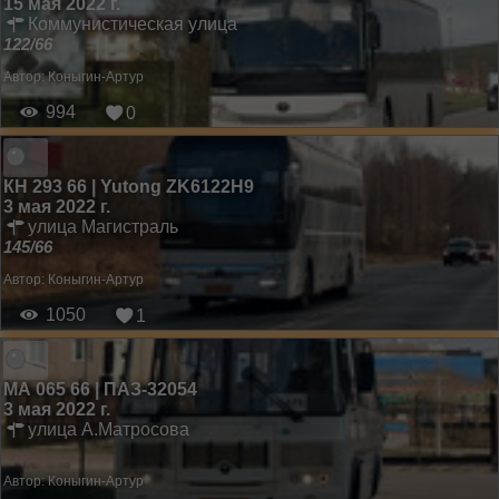
15 мая 2022 г.
Коммунистическая улица
122/66
Автор:
Коныгин-Артур
994
0
КН 293 66 | Yutong ZK6122H9
3 мая 2022 г.
улица Магистраль
145/66
Автор:
Коныгин-Артур
1050
1
МА 065 66 | ПАЗ-32054
3 мая 2022 г.
улица А.Матросова
Автор:
Коныгин-Артур