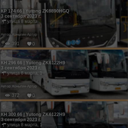
КР 174 66 | Yutong ZK6890HGQ
3 сентября 2023 г.
улица 8 марта
Автор:
Коныгин-Артур
391
0
КН 296 66 | Yutong ZK6122H9
3 сентября 2023 г.
улица 8 марта, 1
Автор:
Коныгин-Артур
372
0
КН 300 66 | Yutong ZK6122H9
3 сентября 2023 г.
улица 8 марта, 1