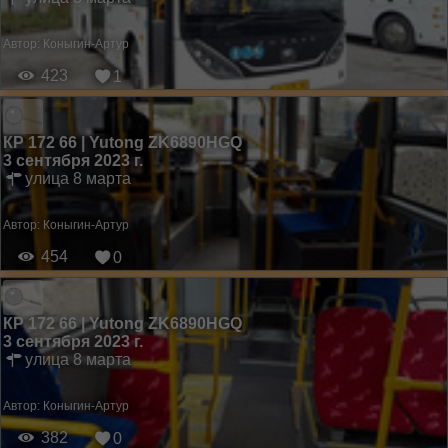
Автор:
Коныгин-Артур
423
1
КР 172 66 | Yutong ZK6890HGQ
3 сентября 2023 г.
улица 8 марта
Автор:
Коныгин-Артур
454
0
КР 172 66 | Yutong ZK6890HGQ
3 сентября 2023 г.
улица 8 марта
Автор:
Коныгин-Артур
382
0