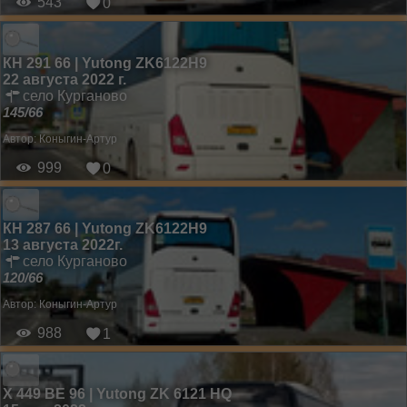
543
0
КН 291 66 | Yutong ZK6122H9
22 августа 2022 г.
село Курганово
145/66
Автор:
Коныгин-Артур
999
0
КН 287 66 | Yutong ZK6122H9
13 августа 2022г.
село Курганово
120/66
Автор:
Коныгин-Артур
988
1
Х 449 ВЕ 96 | Yutong ZK 6121 HQ