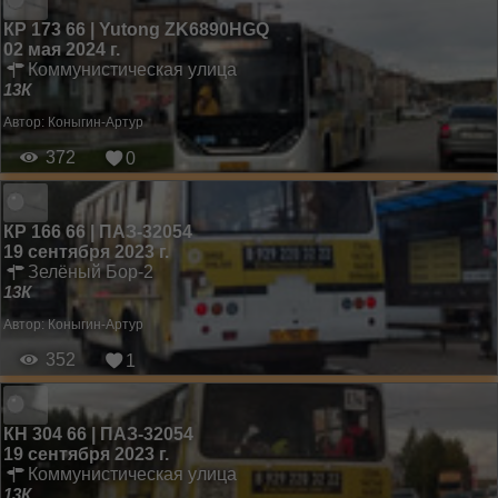
КР 173 66 | Yutong ZK6890HGQ
02 мая 2024 г.
Коммунистическая улица
13К
Автор:
Коныгин-Артур
372
0
КР 166 66 | ПАЗ-32054
19 сентября 2023 г.
Зелёный Бор-2
13К
Автор:
Коныгин-Артур
352
1
КН 304 66 | ПАЗ-32054
19 сентября 2023 г.
Коммунистическая улица
13К