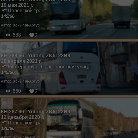
19 мая 2021 г.
Полевской тракт
145/66
Автор:
Коныгин-Артур
688
2
КН 288 66 | Yutong ZK6122H9
20 апреля 2021 г.
Екатеринбург, Селькоровская улица
145/66
Автор:
Коныгин-Артур
660
2
КН 287 66 | Yutong ZK6122H9
12 декабря 2020 г.
Полевской тракт
120/66
Автор:
Коныгин-Артур