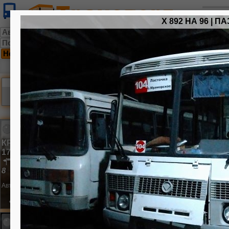
Х 892 НА 96 | ПА
Автобусы парка
Подвижной состав маршрута
Новые
Исторические
Разные
Вход
Новые фотографии
Фотографий:
2999
| Автобусов:
765
КР 175 66 | Yutong ZK6890HGQ
17 октября 2024 г.
улица Магистраль
8
Автор:
Коныгин-Артур
182
2