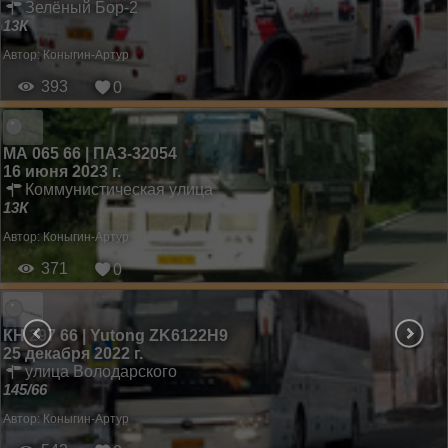
Зелёный Бор-2
13К
Автор:
Коныгин-Артур
393
0
МА 065 66 | ПАЗ-32054
16 июня 2023 г.
Коммунистическая улица
13К
Автор:
Коныгин-Артур
371
0
КН 297 66 | Yutong ZK6122H9
25 декабря 2022 г.
улица Володарского
145/66
Автор:
Коныгин-Артур