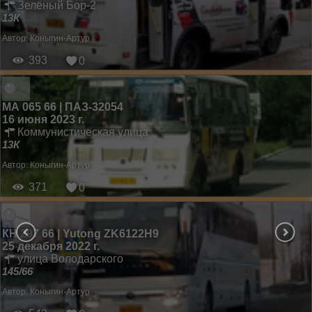
Зелёный Бор-2
13К
Автор:
Коныгин-Артур
393
0
МА 065 66 | ПАЗ-32054
16 июня 2023 г.
Коммунистическая улица
13К
Автор:
Коныгин-Артур
371
0
КН 297 66 | Yutong ZK6122H9
25 декабря 2022 г.
улица Володарского
145/66
Автор:
Коныгин-Артур