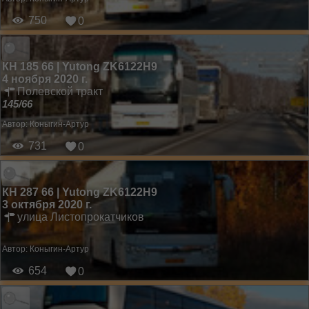
750
0
КН 185 66 | Yutong ZK6122H9
4 ноября 2020 г.
Полевской тракт
145/66
Автор:
Коныгин-Артур
731
0
КН 287 66 | Yutong ZK6122H9
3 октября 2020 г.
улица Листопрокатчиков
Автор:
Коныгин-Артур
654
0