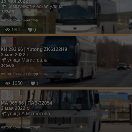
15 мая 2022 г.
Коммунистическая улица
122/66
Автор:
Коныгин-Артур
994
0
КН 293 66 | Yutong ZK6122H9
3 мая 2022 г.
улица Магистраль
145/66
Автор:
Коныгин-Артур
1050
1
МА 065 66 | ПАЗ-32054
3 мая 2022 г.
улица А.Матросова
Автор:
Коныгин-Артур