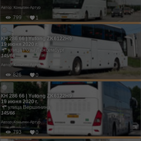
Автор:
Коныгин-Артур
799
1
КН 286 66 | Yutong ZK6122H9
19 июня 2020 г.
улица Розы Люксембург
145/66
Автор:
Коныгин-Артур
826
0
КН 286 66 | Yutong ZK6122H9
19 июня 2020 г.
улица Вершинина
145/66
Автор:
Коныгин-Артур
793
0