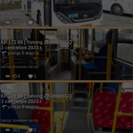
Автор:
Коныгин-Артур
423
1
КР 172 66 | Yutong ZK6890HGQ
3 сентября 2023 г.
улица 8 марта
Автор:
Коныгин-Артур
454
0
КР 172 66 | Yutong ZK6890HGQ
3 сентября 2023 г.
улица 8 марта
Автор:
Коныгин-Артур
382
0