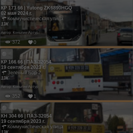
КР 173 66 | Yutong ZK6890HGQ
02 мая 2024 г.
Коммунистическая улица
13К
Автор:
Коныгин-Артур
372
0
КР 166 66 | ПАЗ-32054
19 сентября 2023 г.
Зелёный Бор-2
13К
Автор:
Коныгин-Артур
352
1
КН 304 66 | ПАЗ-32054
19 сентября 2023 г.
Коммунистическая улица
13К