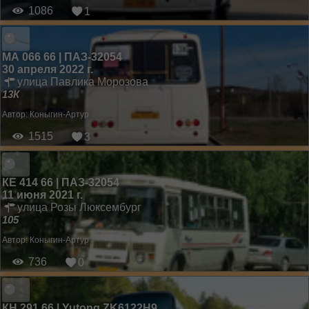
1086
1
МА 066 66 | ПАЗ-32054
30 апреля 2022 г.
улица Павлика Морозова
13К
Автор:
Коныгин-Артур
1515
3
КЕ 414 66 | ПАЗ-32054
11 июня 2021 г.
улица Розы Люксембург
105
Автор:
Коныгин-Артур
736
0
КН 291 66 | Yutong ZK6122H9