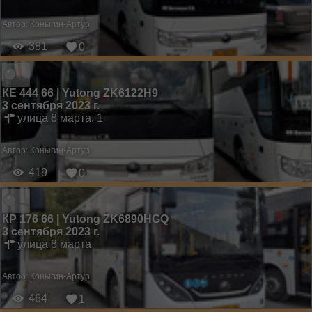
Автор:
Коныгин-Артур
381
0
КЕ 444 66 | Yutong ZK6122H9
3 сентября 2023 г.
улица 8 марта, 1
Автор:
Коныгин-Артур
419
0
КР 176 66 | Yutong ZK6890HGQ
3 сентября 2023 г.
улица 8 марта
Автор:
Коныгин-Артур
464
1