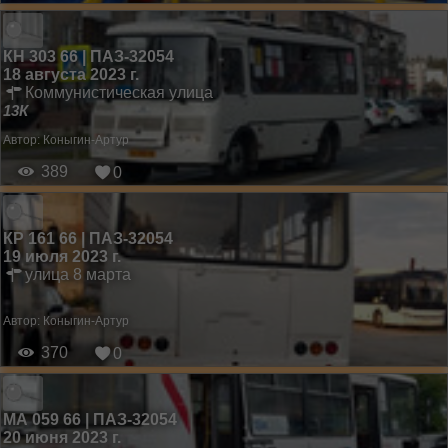
КН 303 66 | ПАЗ-32054
18 августа 2023 г.
Коммунистическая улица
13К
Автор:
Коныгин-Артур
389
0
КР 161 66 | ПАЗ-32054
19 июля 2023 г.
улица 8 марта
Автор:
Коныгин-Артур
370
0
МА 059 66 | ПАЗ-32054
20 июня 2023 г.