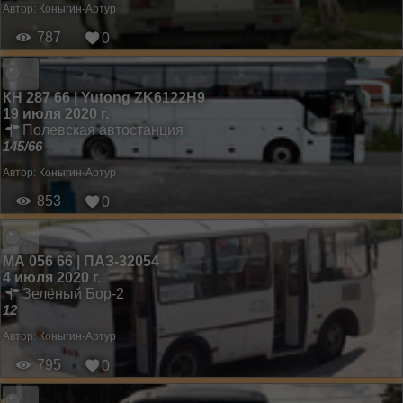
Автор:
Коныгин-Артур
787
0
КН 287 66 | Yutong ZK6122H9
19 июля 2020 г.
Полевская автостанция
145/66
Автор:
Коныгин-Артур
853
0
МА 056 66 | ПАЗ-32054
4 июля 2020 г.
Зелёный Бор-2
12
Автор:
Коныгин-Артур
795
0