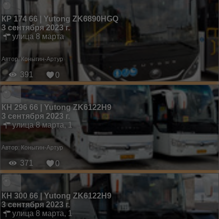
КР 174 66 | Yutong ZK6890HGQ
3 сентября 2023 г.
улица 8 марта
Автор:
Коныгин-Артур
391
0
КН 296 66 | Yutong ZK6122H9
3 сентября 2023 г.
улица 8 марта, 1
Автор:
Коныгин-Артур
371
0
КН 300 66 | Yutong ZK6122H9
3 сентября 2023 г.
улица 8 марта, 1