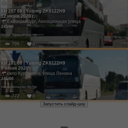
КН 287 66 | Yutong ZK6122H9
12 июня 2020 г.
Екатеринбург, Авиационная улица
145/66
Автор:
Коныгин-Артур
799
0
КН 181 66 | Yutong ZK6122H9
8 июня 2020 г.
село Курганово, улица Ленина
145/66
Автор:
Коныгин-Артур
772
0