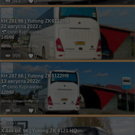
543
0
КН 291 66 | Yutong ZK6122H9
22 августа 2022 г.
село Курганово
145/66
Автор:
Коныгин-Артур
999
0
КН 287 66 | Yutong ZK6122H9
13 августа 2022г.
село Курганово
120/66
Автор:
Коныгин-Артур
988
1
Х 449 ВЕ 96 | Yutong ZK 6121 HQ