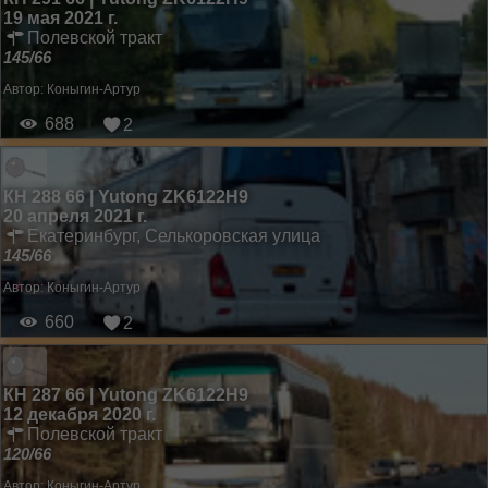
19 мая 2021 г.
Полевской тракт
145/66
Автор:
Коныгин-Артур
688
2
КН 288 66 | Yutong ZK6122H9
20 апреля 2021 г.
Екатеринбург, Селькоровская улица
145/66
Автор:
Коныгин-Артур
660
2
КН 287 66 | Yutong ZK6122H9
12 декабря 2020 г.
Полевской тракт
120/66
Автор:
Коныгин-Артур