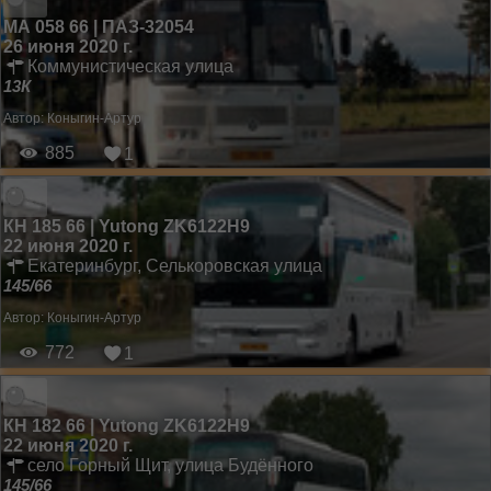
МА 058 66 | ПАЗ-32054
26 июня 2020 г.
Коммунистическая улица
13К
Автор:
Коныгин-Артур
885
1
КН 185 66 | Yutong ZK6122H9
22 июня 2020 г.
Екатеринбург, Селькоровская улица
145/66
Автор:
Коныгин-Артур
772
1
КН 182 66 | Yutong ZK6122H9
22 июня 2020 г.
село Горный Щит, улица Будённого
145/66