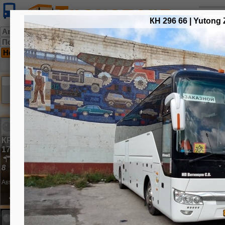
КН 296 66 | Yutong
Автобусы парка
Подвижной состав маршрута
Новые
Исторические
Разные
Вход
Новые фотографии
Фотографий:
2999
| Автобусов:
765
КР 175 66 | Yutong ZK6890HGQ
17 октября 2024 г.
улица Магистраль
8
Автор:
Коныгин-Артур
182
2